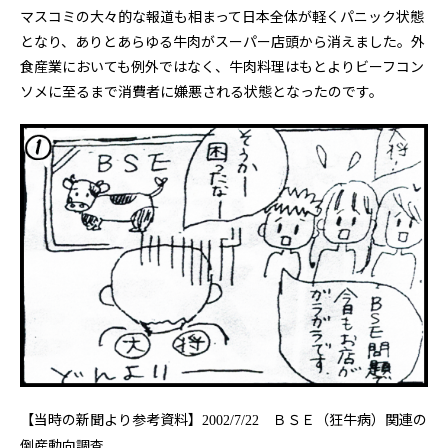
マスコミの大々的な報道も相まって日本全体が軽くパニック状態
となり、ありとあらゆる牛肉がスーパー店頭から消えました。外
食産業においても例外ではなく、牛肉料理はもとよりビーフコン
ソメに至るまで消費者に嫌悪される状態となったのです。
【当時の新聞より参考資料】
ＢＳＥ（狂牛病）関連の
2002/7/22
倒産動向調査