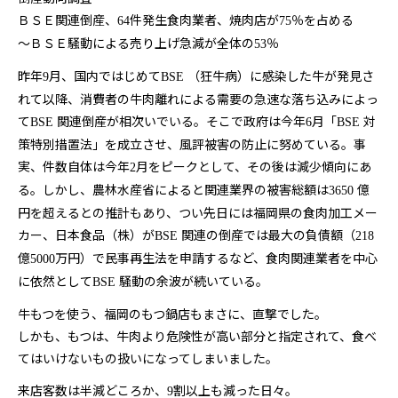
ＢＳＥ関連倒産、
件発生食肉業者、焼肉店が
％を占める
64
75
～ＢＳＥ騒動による売り上げ急減が全体の
％
53
昨年
月、国内ではじめて
（狂牛病）に感染した牛が発見さ
9
BSE
れて以降、消費者の牛肉離れによる需要の急速な落ち込みによっ
て
関連倒産が相次いでいる。そこで政府は今年
月「
対
BSE
6
BSE
策特別措置法」を成立させ、風評被害の防止に努めている。事
実、件数自体は今年
月をピークとして、その後は減少傾向にあ
2
る。しかし、農林水産省によると関連業界の被害総額は
億
3650
円を超えるとの推計もあり、つい先日には福岡県の食肉加工メー
カー、日本食品（株）が
関連の倒産では最大の負債額（
BSE
218
億
万円）で民事再生法を申請するなど、食肉関連業者を中心
5000
に依然として
騒動の余波が続いている。
BSE
牛もつを使う、福岡のもつ鍋店もまさに、直撃でした。
しかも、もつは、牛肉より危険性が高い部分と指定されて、食べ
てはいけないもの扱いになってしまいました。
来店客数は半減どころか、
割以上も減った日々。
9