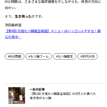
問題は、さまざまな風評被害をだしながらも、終息の方向に
BSE
向かい、
そう、
生き残った
のです。
次回最終話
【第4回 元祖もつ鍋誕生秘話】メニューはいっさいふやすな！親
父の背中…
BSE問題
もつ鍋ブーム
もつ鍋歴史
初代大将
< 前の記事
【第1回 元祖もつ鍋誕生秘話】829万人が食べた
楽天地のもつ鍋