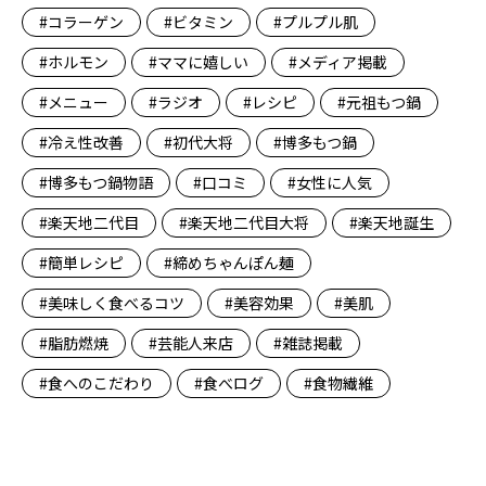
コラーゲン
ビタミン
プルプル肌
ホルモン
ママに嬉しい
メディア掲載
メニュー
ラジオ
レシピ
元祖もつ鍋
冷え性改善
初代大将
博多もつ鍋
博多もつ鍋物語
口コミ
女性に人気
楽天地二代目
楽天地二代目大将
楽天地誕生
簡単レシピ
締めちゃんぽん麺
美味しく食べるコツ
美容効果
美肌
脂肪燃焼
芸能人来店
雑誌掲載
食へのこだわり
食べログ
食物繊維