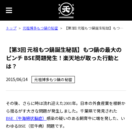
トップ
元祖博多もつ鍋の秘密
【第3回 元祖もつ鍋誕生秘話】もつ鍋の最大のピンチ BSE問題発生！楽天地が取った行動とは？
【第3回 元祖もつ鍋誕生秘話】もつ鍋の最大の
ピンチ BSE問題発生！楽天地が取った行動と
は？
2015/06/14
元祖博多もつ鍋の秘密
その後、さらに時は流れ迎えた
年。日本の外食産業を根幹か
2001
ら揺るがす大きな問題が発生しました。千葉県で発見された
（牛海綿状脳症）
感染の疑いのある飼育牛に端を発した、い
BSE
わゆる
（狂牛病）問題です。
BSE