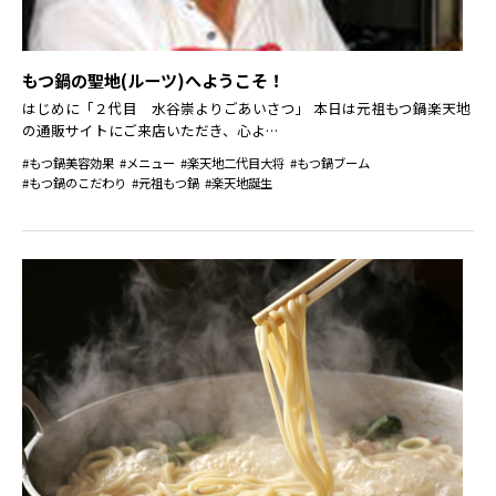
もつ鍋の聖地(ルーツ)へようこそ！
はじめに「２代目 水谷崇よりごあいさつ」 本日は元祖もつ鍋楽天地
の通販サイトにご来店いただき、心よ…
#もつ鍋美容効果
#メニュー
#楽天地二代目大将
#もつ鍋ブーム
#もつ鍋のこだわり
#元祖もつ鍋
#楽天地誕生