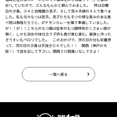
め?していたので、どんなもんかと頼んでみました。 時は日曜
日の夕食。小４と幼稚園の息子、そして我々夫婦の４人で食べま
した。私も元々もつは苦手。息子たちもモツの様な臭みのある食
べ物は無理だろうと、ポケモンカレーを隣で準備していました。
が！！が！！こちらのもつ鍋は従来のもつ鍋特有のくさぁい感が
無く、しかも甘めの味仕立で子供も食が進む進む。最後に作った
ぞうすいもペロリでした。 このおかげで、次の日の分も栄養摂
って、次の日の夕食は手抜きＯＫでした！！ 関西（神戸か大
阪！）で店を出して下さい。関西うけ間違いなしですよ！
一覧へ戻る