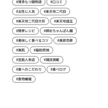
博多もつ鍋物語
口コミ
女性に人気
楽天地二代目
楽天地二代目大将
楽天地誕生
簡単レシピ
締めちゃんぽん麺
美味しく食べるコツ
美容効果
美肌
脂肪燃焼
芸能人来店
雑誌掲載
食へのこだわり
食べログ
食物繊維