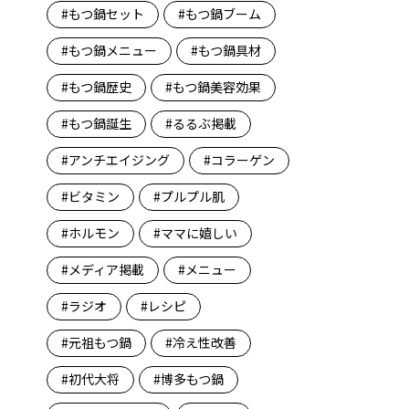
もつ鍋セット
もつ鍋ブーム
もつ鍋メニュー
もつ鍋具材
もつ鍋歴史
もつ鍋美容効果
もつ鍋誕生
るるぶ掲載
アンチエイジング
コラーゲン
ビタミン
プルプル肌
ホルモン
ママに嬉しい
メディア掲載
メニュー
ラジオ
レシピ
元祖もつ鍋
冷え性改善
初代大将
博多もつ鍋