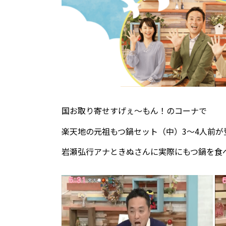
国お取り寄せすげぇ～もん！のコーナで
楽天地の元祖もつ鍋セット（中）3～4人前が
岩瀬弘行アナときぬさんに実際にもつ鍋を食