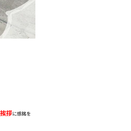
い挨拶
に感銘を