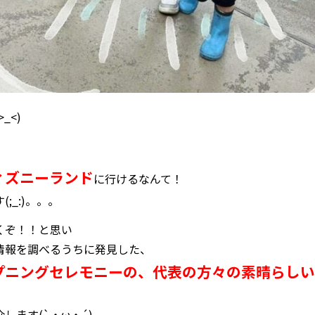
_<)
ィズニーランド
に行けるなんて！
;_:)。。。
くぞ！！と思い
情報を調べるうちに発見した、
ープニングセレモニーの、代表の方々の素晴らし
します(`・ω・´)