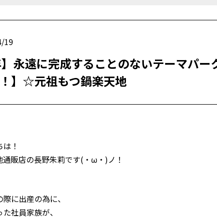
/19
年】永遠に完成することのないテーマパー
！】☆元祖もつ鍋楽天地
ちは！
通販店の長野朱莉です(・ω・)ノ！
の際に出産の為に、
った社員家族が、