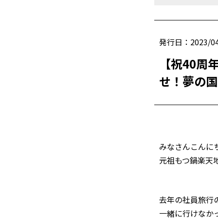
発行日：2023/04
【祝40周
せ！夢の国
みなさんこんに
元祖もつ鍋楽天地
去年の社員旅行
一緒に行けなか