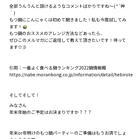
全部うんうんと頷けるようなコメントばかりですね～( *´艸
｀)
もつ鍋にこんにゃくは初めて聞きました！私も今度試してみ
ます！
もつ鍋のおススメのアレンジ方法などあったら、
ぜひこのメルマガにご返信して教えて頂きたいです！待って
ます☆彡
引用：一番よく食べる鍋ランキング2022鍋情報館
https://nabe.moranbong.co.jp/information/detail/hebirotena
そしてそして！
みなさん
年末年始のご予定はお決まりですか？？？
年末or年明けのもつ鍋パーティーのご準備はもうお済でしょ