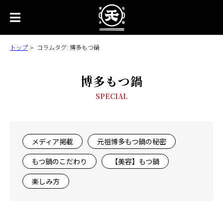
トップ
コラムタグ:
博多もつ鍋
博多もつ鍋
SPECIAL
メディア掲載
元祖博多もつ鍋の秘密
もつ鍋のこだわり
【美容】もつ鍋
楽しみ方